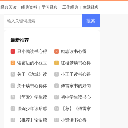
经典阅读
经典资料
学习经典
工作经典
生活经典
|
|
|
|
最新推荐
丑小鸭读书心得
励志读书心得
18篇
读窗边的小豆豆
红楼梦读书心得
有感(集锦15篇)
关于《边城》读
【热门】
小王子读书心得
书心得
关于读书心得体
合集15篇
傅雷家书的好句
会
《简爱》学生读
初中学生读书心
书心得
顶碗少年读后感
得
【荐】《傅雷家
(集合15篇)
【推荐】论语读
书》读书笔记
小班读书心得