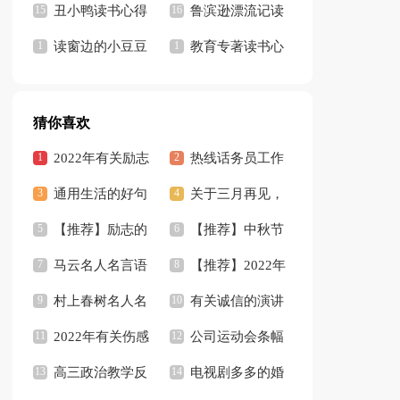
后感
丑小鸭读书心得
鲁滨逊漂流记读
读窗边的小豆豆
书心得集锦15篇
教育专著读书心
有感15篇
得
猜你喜欢
2022年有关励志
热线话务员工作
的好句汇编46句
通用生活的好句
总结
关于三月再见，
合集30条
【推荐】励志的
四月你好句子语录
【推荐】中秋节
好句集锦66条
马云名人名言语
（精选100句）
作文
【推荐】2022年
录汇总（精选60
村上春树名人名
伤感心情语录40条
有关诚信的演讲
句）
言说说汇总（通用
2022年有关伤感
稿模板汇总9篇
公司运动会条幅
80句）
语录集锦62句
高三政治教学反
标语
电视剧多多的婚