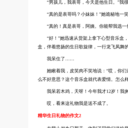
“男孩儿，我表哥，今天是他生日。”我
“真的是表哥吗？小妹妹！”她诡秘地一
“真的！真是表哥，阿姨。你能帮我选一
“好！”她迅速从货架上拿下心型音乐盒
盒，伴着悠扬的生日歌旋律，一行龙飞凤舞的小
我呆住了……
她瞅着我，皮笑肉不笑地说：“哎，你们
么不好意思？这个音乐盒就代表爱情。怎么样
我呆若木鸡，天呀！今年我才12岁！我
哎，看来这礼物我是送不成了。
精华生日礼物的作文2