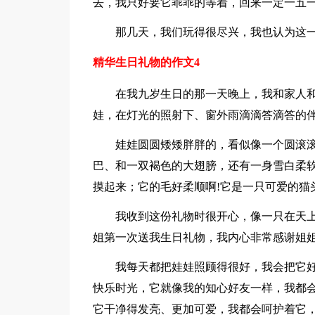
去，我只好要它乖乖的等着，回来一定一五
那几天，我们玩得很尽兴，我也认为这
精华生日礼物的作文4
在我九岁生日的那一天晚上，我和家人
娃，在灯光的照射下、窗外雨滴滴答滴答的
娃娃圆圆矮矮胖胖的，看似像一个圆滚
巴、和一双褐色的大翅膀，还有一身雪白柔
摸起来；它的毛好柔顺啊!它是一只可爱的猫
我收到这份礼物时很开心，像一只在天
姐第一次送我生日礼物，我内心非常感谢姐
我每天都把娃娃照顾得很好，我会把它
快乐时光，它就像我的知心好友一样，我都
它干净得发亮、更加可爱，我都会呵护着它