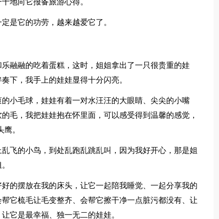
一十地向它报备旅游心得。
一定是它的功劳，越来越爱它了。
和乐融融的吃着蛋糕，这时，姐姐拿出了一只很贵重的娃
伴奏下，我手上的娃娃显得十分闪亮。
滚的小毛球，娃娃有着一对水汪汪的大眼睛、尖尖的小嘴
软的毛，我把娃娃抱在怀里面，可以感受得到温馨的感觉，
头鹰。
上乱飞的小鸟，到处乱跑乱跳乱叫，因为我好开心，那是姐
姐。
好好的摆放在我的床头，让它一起陪我睡觉、一起分享我的
会帮它梳毛让毛变整齐、会帮它擦干净一点脏污都没有、让
，让它是最幸福、独一无二的娃娃。