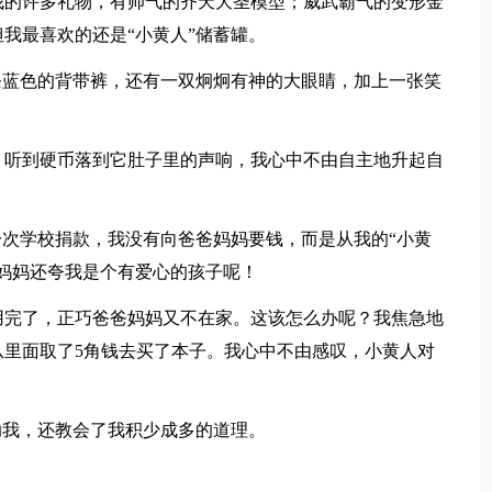
我的许多礼物，有帅气的齐天大圣模型；威武霸气的变形金
我最喜欢的还是“小黄人”储蓄罐。
条蓝色的背带裤，还有一双炯炯有神的大眼睛，加上一张笑
。听到硬币落到它肚子里的声响，我心中不由自主地升起自
一次学校捐款，我没有向爸爸妈妈要钱，而是从我的“小黄
。妈妈还夸我是个有爱心的孩子呢！
用完了，正巧爸爸妈妈又不在家。这该怎么办呢？我焦急地
里面取了5角钱去买了本子。我心中不由感叹，小黄人对
助我，还教会了我积少成多的道理。