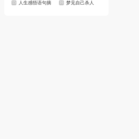
思
人生感悟语句摘
事观后感
梦见自己杀人
录60条
【心理解梦180则】