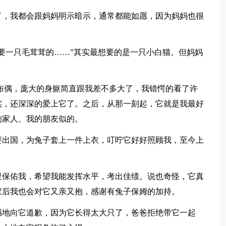
了，我都会跟妈妈明示暗示，通常都能如愿，因为妈妈也很
要一只毛茸茸的……”其实最想要的是一只小白猫。但妈妈
布偶，庞大的身躯简直跟我差不多大了，我错愕的看了许
实，还深深的爱上它了。之后，从那一刻起，它就是我最好
的家人、我的朋友似的。
要出国，为兔子套上一件上衣，叮咛它好好照顾我，至今上
里保佑我，希望我能发挥水平，考出佳绩。说也奇怪，它真
家后我也会对它又亲又抱，感谢有兔子保姆的加持。
憾地向它道歉，因为它长得太大只了，爸爸拒绝带它一起