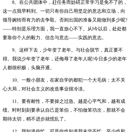
8、在公共团体中，赶任务而妨碍正常学习是免不了的，
这一点我早料到。一切只有你自己用坚定的意志和立场，向
领导婉转而有力的去争取。否则出国的准备又能做到多少呢?
——特别是乐理方面，我一直放心不下。从ǐ今以后，处处都
要靠你个人的毅力、信念与意志——实践的意志。
9、这样下去，少年变了老年。与社会脱节，真正要不
得。我说少年变了老年，还侮辱了老年人呢!今日多少的老年
人都很积极，头脑开通。
10、一般小朋友，在家自学的都犯一个大毛病：太不关
心大局，对社会主义的改造事业很冷淡。
11、要有耐性，不要操之过急。越是心平气和，越有成
绩。时时刻刻要承认自己是笨伯，不怕做笨功次，那就不会
期待太切，稍不进步就慌乱了。
12、我知道你忙，可是你也知道我未尝不忙，至少也和