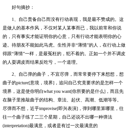
好句摘抄：
1、自己责备自己而没有行动表现，我是最不赞成的。这
是做人的基本作风，不仅对某人某事而已，我以前常和你说
的，只有事实才能证明你的心意，只有行动才能表明你的心
迹。待朋友不能如此马虎。生性并非“薄情”的人，在行动上做
得跟“薄情”一样，是最冤枉的，犯不着的。正如一个并不调皮
的人耍调皮而结果反吃亏，一个道理。
2、自己弹的曲子，不宜尽弹，而常常要停下来想想，想
曲子的picture[意境，境界]，追问自己究竟要求的是怎样一个
境界，这是使你明白what you want[你所要的是什么]，而且先
在脑子里推敲曲于的结构、章法、起伏、高潮、低潮等等。
尽弹而不想，近乎improvise[即兴表演]，弹到哪里算哪里，往
往一个曲子练了二三个星期，自己还说不出哪一种弹法
(interpretation)最满意，或者是有过一次最满意的