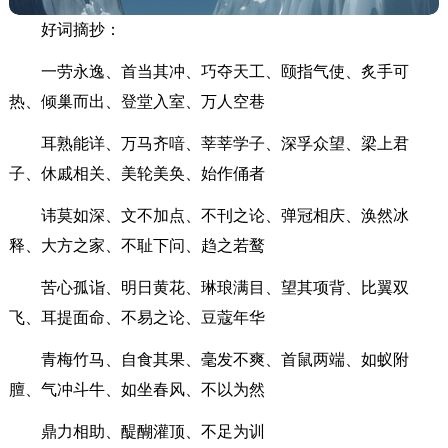
好词摘抄：
一劳永逸、首当其冲、巧夺天工、颐指气使、炙手可
热、倾巢而出、登堂入室、万人空巷
耳熟能详、万马齐喑、莘莘学子、深孚众望、梁上君
子、休戚相关、美轮美奂、始作俑者
讳莫如深、文不加点、不刊之论、弹冠相庆、涣然冰
释、大方之家、不耻下问、趋之若鹜
苦心孤诣、明日黄花、琳琅满目、望其项背、比翼双
飞、耳提面命、不易之论、豆蔻年华
青梅竹马、自食其果、毫发不爽、首鼠两端、如蚁附
膻、气冲斗牛、如坐春风、不以为然
鼎力相助、醍醐灌顶、不足为训