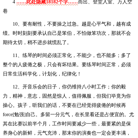
4
……此处隐藏18182个字……
而出、登堂入室、万人空
巷
10、要有耐性，不要操之过急。越是心平气和，越有成
绩。时时刻刻要承认自己是笨伯，不怕做笨功次，那就不会
期待太切，稍不进步就慌乱了。
11、练琴的时间必须正常化，不能少，也不能多；多了
整个的人疲倦之极，只会有坏结果。要练琴时间正常，必须
日常生活科学化，计划化，纪律化！
12、开音乐会的日子，你仍维持八小时工作；你的毅
力，精神，意志，固然是惊人，值得佩服，但我们毕竟为你
操心。孩子，听我们的话，不要在已经觉得疲倦的时候再
force[勉强]自己。多留一分元气，在长里看还是占便宜的。尤
其在比赛以前半个月，工作时间要减少一些，最要紧的是保
养身心的新鲜，元气充沛，那末你的演奏也一定会更丰满，