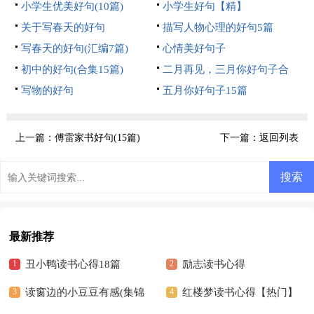
小学生优美好句(10篇)
小学生好句【精】
关于写春天的好句
描写人物心理的好句5篇
写春天的好句(汇编7篇)
心情美好句子
初中的好句(合集15篇)
二月再见，三月你好句子合
写物的好句
集15篇
五月你好句子15篇
上一篇：
傅雷家书好句(15篇)
下一篇：
返回列表
最新推荐
丑小鸭读书心得18篇
励志读书心得
读窗边的小豆豆有感(集锦
红楼梦读书心得【热门】