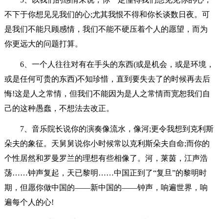
不下于你想见见我们的心;尤其我恨不得和你长谈数日夜。可
是我们不能只顾感情，我们不能不硬压着个人的愿望，而为
你更远大的问题打算。
6、一个人往往对有在手头的东西(或是机会，或是环境，
或是任何可贵的东西)不知珍惜，直到要失去了的时候再去后
悔!这是人之常情，但我们不能因为是人之常情而宽恕我们自
己的这种愚蠢，不想法去改正。
7、音乐院长说你的演奏像流水，像河;更令我想到克利斯
朵夫的象征。天舅舅说你小时候常以克利斯朵夫自命;而你的
个性居然和罗曼罗兰的理想有些相像了。河，莱茵，江声浩
荡……钟声复起，天已黎明……中国正到了“复旦”的黎明时
期，但愿你做中国的——新中国的——钟声，响遍世界，响
遍每个人的心!