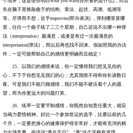
个境界，这是使你明白what you want[你所要的是什么]，而且
先在脑子里推敲曲于的结构、章法、起伏、高潮、低潮等
等。尽弹而不想，近乎improvise[即兴表演] ，弹到哪里算哪
里，往往一个曲子练了二三个星期，自己还说不出哪一种弹
法（interpretation）最满意，或者是有过一次最满意的
interpretation[弹法] ，而以后再也找不回来。假如照我的办法
作，一定可能帮助自己的感情更明确而且稳定！
25、以我们的感情来说，你一定懂得我们想见见你的
心，不下于你想见见我们的心；尤其我恨不得和你长谈数日
夜。可是我们不能只顾感情，我们不能不硬压着个人的愿
望，而为你更远大的问题打算。
26、练琴一定要节制感情，你既然自知责任重大，就应
当竭力爱惜精神。好比一个参加世运的选手，比赛以前的几
个月，一定要把身心的健康保护得非常好，才能有充沛的精
力出场竞赛。俗语说“养兵千日”，“养”这个字极有道理。