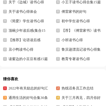
15篇)
关于《边城》读书心得
小王子读书心得合集15篇
关于读书心得体会
傅雷家书的好句
《简爱》学生读书心得
初中学生读书心得
顶碗少年读后感(集合15
【荐】《傅雷家书》读书
篇)
【推荐】论语读后感
笔记
小班读书心得
丑小鸭读书心得
鲁滨逊漂流记读书心得集
读窗边的小豆豆有感15篇
锦15篇
教育专著读书心得
猜你喜欢
2022年有关励志的好句汇
热线话务员工作总结
编46句
通用生活的好句合集30条
关于三月再见，四月你好