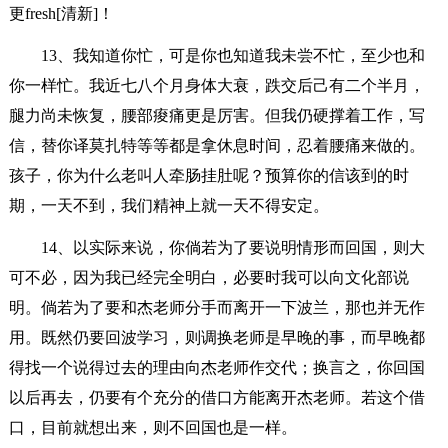
更fresh[清新]！
13、我知道你忙，可是你也知道我未尝不忙，至少也和
你一样忙。我近七八个月身体大衰，跌交后己有二个半月，
腿力尚未恢复，腰部痠痛更是厉害。但我仍硬撑着工作，写
信，替你译莫扎特等等都是拿休息时间，忍着腰痛来做的。
孩子，你为什么老叫人牵肠挂肚呢？预算你的信该到的时
期，一天不到，我们精神上就一天不得安定。
14、以实际来说，你倘若为了要说明情形而回国，则大
可不必，因为我已经完全明白，必要时我可以向文化部说
明。倘若为了要和杰老师分手而离开一下波兰，那也并无作
用。既然仍要回波学习，则调换老师是早晚的事，而早晚都
得找一个说得过去的理由向杰老师作交代；换言之，你回国
以后再去，仍要有个充分的借口方能离开杰老师。若这个借
口，目前就想出来，则不回国也是一样。