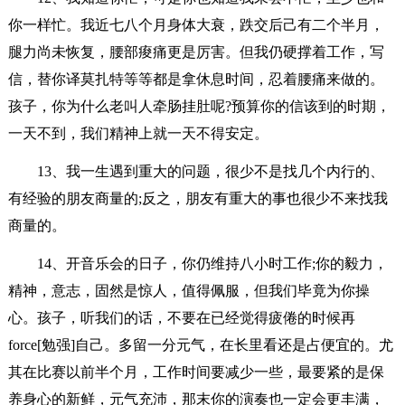
你一样忙。我近七八个月身体大衰，跌交后己有二个半月，
腿力尚未恢复，腰部痠痛更是厉害。但我仍硬撑着工作，写
信，替你译莫扎特等等都是拿休息时间，忍着腰痛来做的。
孩子，你为什么老叫人牵肠挂肚呢?预算你的信该到的时期，
一天不到，我们精神上就一天不得安定。
13、我一生遇到重大的问题，很少不是找几个内行的、
有经验的朋友商量的;反之，朋友有重大的事也很少不来找我
商量的。
14、开音乐会的日子，你仍维持八小时工作;你的毅力，
精神，意志，固然是惊人，值得佩服，但我们毕竟为你操
心。孩子，听我们的话，不要在已经觉得疲倦的时候再
force[勉强]自己。多留一分元气，在长里看还是占便宜的。尤
其在比赛以前半个月，工作时间要减少一些，最要紧的是保
养身心的新鲜，元气充沛，那末你的演奏也一定会更丰满，